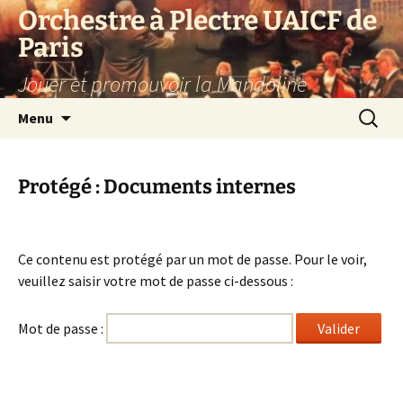
Aller
Orchestre à Plectre UAICF de
au
Paris
contenu
Jouer et promouvoir la Mandoline
Recherc
Menu
Protégé : Documents internes
Ce contenu est protégé par un mot de passe. Pour le voir,
veuillez saisir votre mot de passe ci-dessous :
Mot de passe :